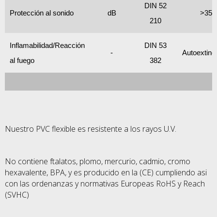
DIN 52
Protección al sonido
dB
>35
210
Inflamabilidad/Reacción
DIN 53
-
Autoexting
al fuego
382
Nuestro PVC flexible es resistente a los rayos U.V.
No contiene ftalatos, plomo, mercurio, cadmio, cromo
hexavalente, BPA, y es producido
en la (CE) cumpliendo asi
con las ordenanzas y normativas Europeas RoHS y Reach
(SVHC)