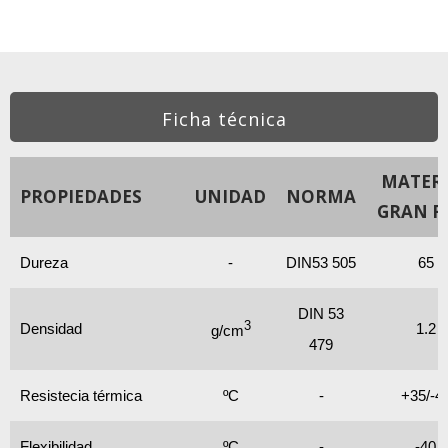
Ficha técnica
MATERI
PROPIEDADES
UNIDAD
NORMA
GRAN F
Dureza
-
DIN53 505
65
DIN 53
3
Densidad
1.2
g/cm
479
Resistecia térmica
ºC
-
+35/-4
Flexibilidad
ºC
-
-40