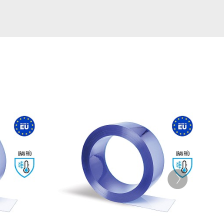
RollosPVC
✕
Atención: L-V 9:00-13:00h y 15:00-20:00h