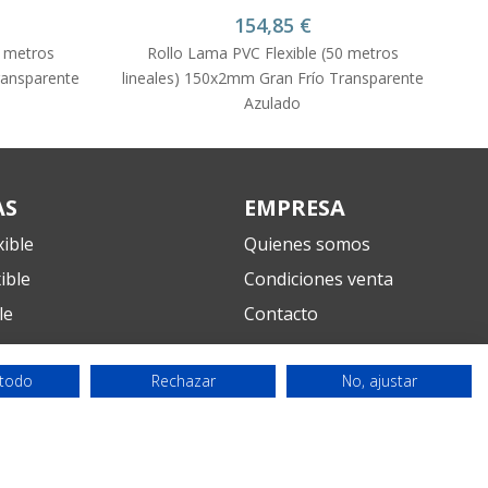
154,85
€
¡Hola! ¿En qué podemos ayudarte?
0 metros
Rollo Lama PVC Flexible (50 metros
ransparente
lineales) 150x2mm Gran Frío Transparente
Azulado
AS
EMPRESA
ible
Quienes somos
ible
Condiciones venta
le
Contacto
Contacto
 todo
Rechazar
No, ajustar