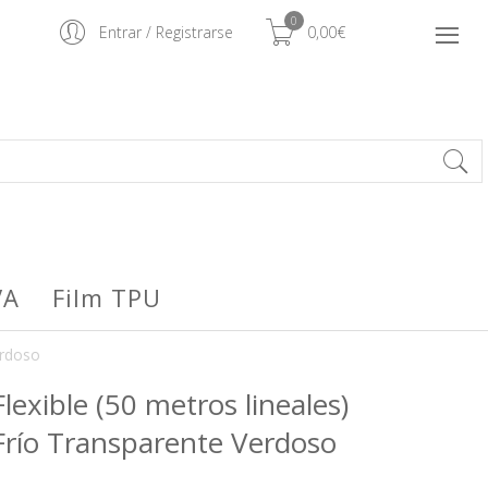
0
Entrar
/
Registrarse
0,00€
VA
Film TPU
erdoso
exible (50 metros lineales)
ío Transparente Verdoso