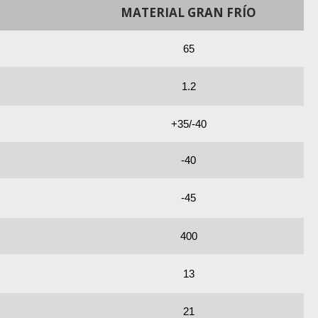
MATERIAL GRAN FRÍO
65
1.2
+35/-40
-40
-45
400
13
21