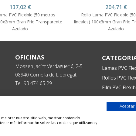
137,02
€
204,71
€
ama PVC Flexible (50 metros
Rollo Lama PVC Flexible (5
100x2mm Gran Frío Transparente
lineales) 100x3mm Gran Frío T
Azulado
Azulado
OFICINAS
CATEGORI
Mossen Jacint Verdaguer 6, 2-5
Lamas PVC Flex
08940 Cornella de Llobregat
Rollos PVC Flex
Tel. 93 474 65 29
Film PVC Flexib
WhatsApp
627434369
Aceptar
ra mejorar nuestro sitio web, mostrar contenido
btener más información sobre las cookies que utilizamos,