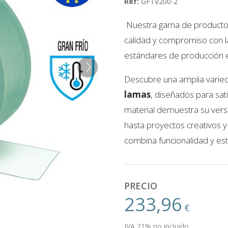
Ref:
GFTV200-2
Nuestra gama de producto
calidad y compromiso con la
estándares de producción 
Descubre una amplia varied
lamas
, diseñados para sat
material demuestra su versa
hasta proyectos creativos y 
combina funcionalidad y es
PRECIO
233,96
€
IVA 21% no incluido