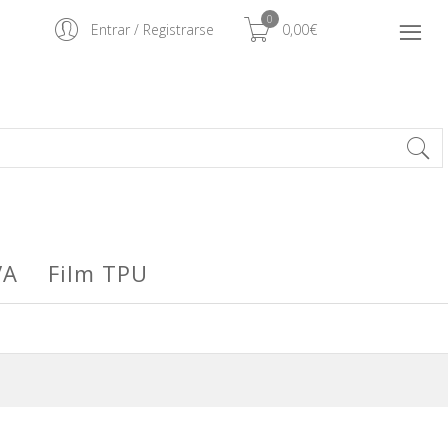
0
Entrar
/
Registrarse
0,00€
VA
Film TPU