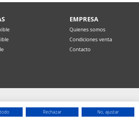
AS
EMPRESA
ible
Quienes somos
ible
Condiciones venta
le
Contacto
Llamar
Contacto
 todo
Rechazar
No, ajustar