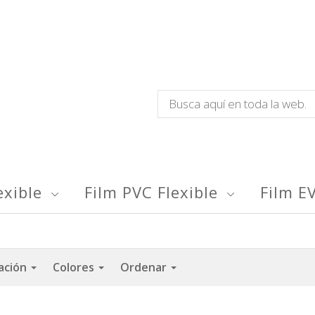
exible
Film PVC Flexible
Film E
cación
Colores
Ordenar