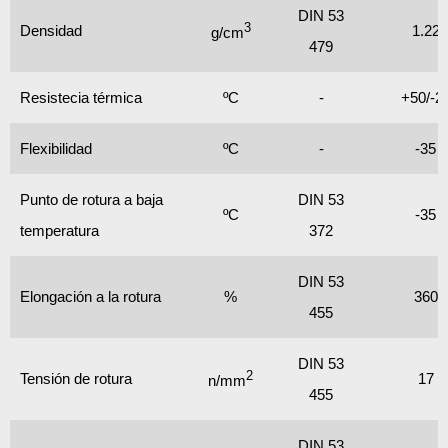
DIN 53
3
Densidad
1.22
g/cm
479
Resistecia térmica
ºC
-
+50/-2
Flexibilidad
ºC
-
-35
Punto de rotura a baja
DIN 53
ºC
-35
temperatura
372
DIN 53
Elongación a la rotura
%
360
455
DIN 53
2
Tensión de rotura
17
n/mm
455
DIN 53