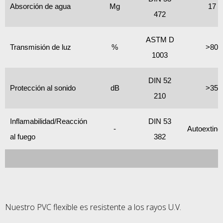
Absorción de agua
Mg
17
472
ASTM D
Transmisión de luz
%
>80
1003
DIN 52
Protección al sonido
dB
>35
210
Inflamabilidad/Reacción
DIN 53
-
Autoexting
al fuego
382
Nuestro PVC flexible es resistente a los rayos U.V.