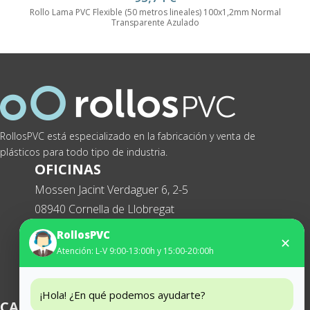
Rollo Lama PVC Flexible (50 metros lineales) 100x1,2mm Normal
Transparente Azulado
RollosPVC está especializado en la fabricación y venta de
plásticos para todo tipo de industria.
OFICINAS
Mossen Jacint Verdaguer 6, 2-5
08940 Cornella de Llobregat
Tel. 93 474 65 29
RollosPVC
✕
Atención: L-V 9:00-13:00h y 15:00-20:00h
WhatsApp
627434369
¡Hola! ¿En qué podemos ayudarte?
CATEGORIAS