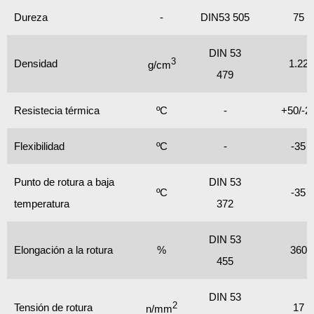
Dureza
-
DIN53 505
75
DIN 53
3
Densidad
1.22
g/cm
479
Resistecia térmica
ºC
-
+50/-2
Flexibilidad
ºC
-
-35
Punto de rotura a baja
DIN 53
ºC
-35
temperatura
372
DIN 53
Elongación a la rotura
%
360
455
DIN 53
2
Tensión de rotura
17
n/mm