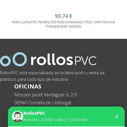
93,74
€
Rollo Lama PVC Flexible (50 metros lineales) 100x1,2mm Normal
Transparente Azulado
RollosPVC está especializado en la fabricación y venta de
plásticos para todo tipo de industria.
OFICINAS
Mossen Jacint Verdaguer 6, 2-5
08940 Cornella de Llobregat
Tel. 93 474 65 29
RollosPVC
✕
Atención: L-V 9:00-13:00h y 15:00-20:00h
WhatsApp
627434369