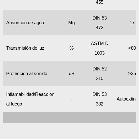
455
DIN 53
Absorción de agua
Mg
17
472
ASTM D
Transmisión de luz
%
>80
1003
DIN 52
Protección al sonido
dB
>35
210
Inflamabilidad/Reacción
DIN 53
-
Autoexting
al fuego
382