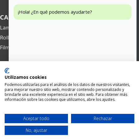
¡Hola! ¿En qué podemos ayudarte?
CATEGORIAS
Lamas PVC Flexible
Rollos PVC Flexible
Film PVC Flexible
EMPRESA
Utilizamos cookies
Quienes somos
Podemos utilizarlas para el análisis de los datos de nuestros visitantes,
Condiciones venta
para mejorar nuestro sitio web, mostrar contenido personalizado y
brindarle una excelente experiencia en el sitio web. Para obtener más
Contacto
información sobre las cookies que utilizamos, abre los ajustes.
Llamar
Contacto
Aceptar todo
Rechazar
No, ajustar
Aviso legal y política de privacidad