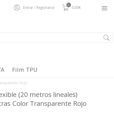
0
Entrar
/
Registrarse
0,00€
VA
Film TPU
ransparente Rojo
exible (20 metros lineales)
s Color Transparente Rojo