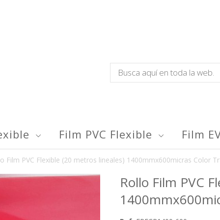
exible
Film PVC Flexible
Film E
lo Film PVC Flexible (20 metros lineales) 1400mmx600micras Color T
Rollo Film PVC Fl
1400mmx600micra