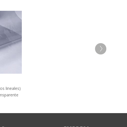
RollosPVC
✕
Atención: L-V 9:00-13:00h y 15:00-20:00h
¡Hola! ¿En qué podemos ayudarte?
os lineales)
nsparente