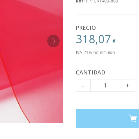
Ref:
FPFCR1400-600
PRECIO
318,07
€
IVA 21% no incluido
CANTIDAD
Cantidad
-
+