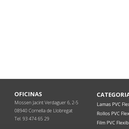
OFICINAS
CATEGORI
Mossen Jacint Verdaguer 6, 2-5
Lamas PVC Flex
08940 Cornella de Llobregat
Rollos PVC Flex
Tel. 93 474 65 29
Film PVC Flexib