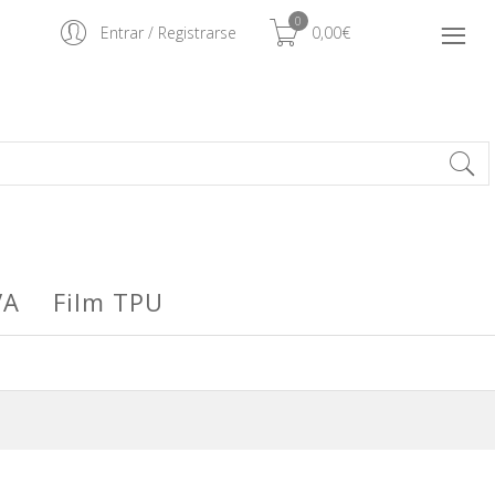
0
Entrar
/
Registrarse
0,00€
VA
Film TPU