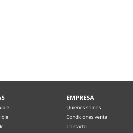
RollosPVC
Atención: L-V 9:00-13:00h y 15:00-20:00h
AS
EMPRESA
ible
Quienes somos
ible
Condiciones venta
le
Contacto