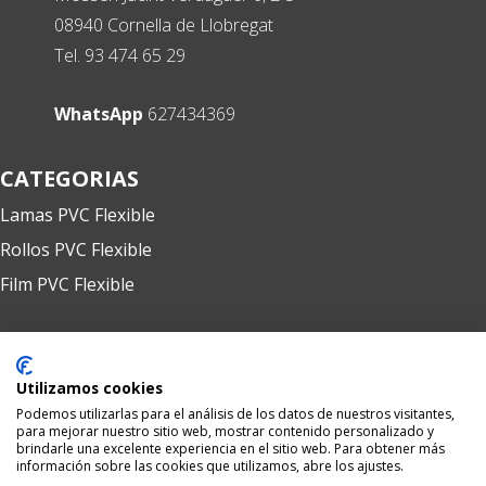
08940 Cornella de Llobregat
Tel. 93 474 65 29
RollosPVC
Atención: L-V 9:00-13:00h y 15:00-20:00h
WhatsApp
627434369
CATEGORIAS
Lamas PVC Flexible
Rollos PVC Flexible
Film PVC Flexible
EMPRESA
Utilizamos cookies
Quienes somos
Podemos utilizarlas para el análisis de los datos de nuestros visitantes,
Condiciones venta
para mejorar nuestro sitio web, mostrar contenido personalizado y
brindarle una excelente experiencia en el sitio web. Para obtener más
Contacto
información sobre las cookies que utilizamos, abre los ajustes.