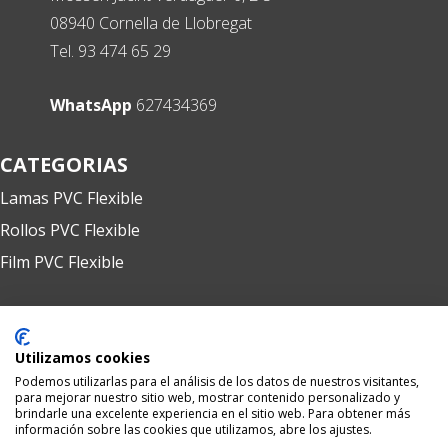
08940 Cornella de Llobregat
Tel. 93 474 65 29
RollosPVC
Atención: L-V 9:00-13:00h y 15:00-20:00h
WhatsApp
627434369
CATEGORIAS
Lamas PVC Flexible
Rollos PVC Flexible
Film PVC Flexible
EMPRESA
Utilizamos cookies
Quienes somos
Podemos utilizarlas para el análisis de los datos de nuestros visitantes,
Condiciones venta
para mejorar nuestro sitio web, mostrar contenido personalizado y
brindarle una excelente experiencia en el sitio web. Para obtener más
Contacto
información sobre las cookies que utilizamos, abre los ajustes.